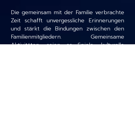
Die gemeinsam mit der Familie verbrachte
Zeit schafft unvergessliche Erinnerungen
und stärkt die Bindungen zwischen den
Familienmitgliedern. Gemeinsame
Aktivitäten, seien es Spiele, kulturelle
Ausflüge oder Freizeitaktivitäten im Freien,
fördern die Kommunikation, den
Zusammenhalt und das
Zugehörigkeitsgefühl. Zwischen
Gruppenspielen und
Herausforderungsbereichen bietet ein
Trampolinpark bei You Jump
Spass und
Entspannung für Jung und Alt. Springen,
hüpfen und lustige Akrobatikübungen
machen Spass und helfen dabei, Energie
loszuwerden. Springen, hüpfen und lustige
Akrobatikübungen machen Spass und