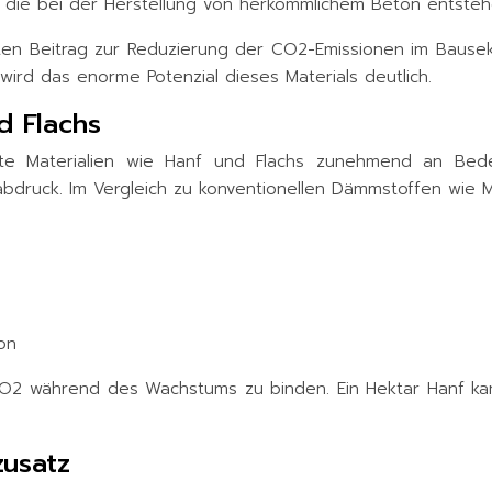
t, die bei der Herstellung von herkömmlichem Beton entsteh
nten Beitrag zur Reduzierung der CO2-Emissionen im Bausek
wird das enorme Potenzial dieses Materials deutlich.
d Flachs
 Materialien wie Hanf und Flachs zunehmend an Bedeu
druck. Im Vergleich zu konventionellen Dämmstoffen wie Min
on
it, CO2 während des Wachstums zu binden. Ein Hektar Hanf 
zusatz