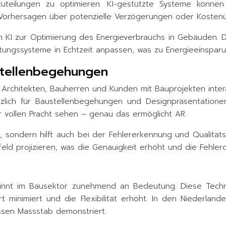
zuteilungen zu optimieren. KI-gestützte Systeme können
e Vorhersagen über potenzielle Verzögerungen oder Kostenü
von KI zur Optimierung des Energieverbrauchs in Gebäuden
tungssysteme in Echtzeit anpassen, was zu Energieeinspar
ustellenbegehungen
 Architekten, Bauherren und Kunden mit Bauprojekten intera
ich für Baustellenbegehungen und Designpräsentationen i
 vollen Pracht sehen – genau das ermöglicht AR.
, sondern hilft auch bei der Fehlererkennung und Qualitäts
feld projizieren, was die Genauigkeit erhöht und die Fehler
winnt im Bausektor zunehmend an Bedeutung. Diese Techn
rt minimiert und die Flexibilität erhöht. In den Niederla
ossen Massstab demonstriert.