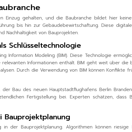
Baubranche
igen Einzug gehalten, und die Baubranche bildet hier kein
ung bis hin zur Gebäudebewirtschaftung. Diese digitale 
nd Nachhaltigkeit von Bauprojekten.
als Schlüsseltechnologie
lding Information Modeling (BIM). Diese Technologie ermögl
e relevanten Informationen enthält. BIM geht weit über die b
nalysen. Durch die Verwendung von BIM können Konflikte fr
t der Bau des neuen Hauptstadtflughafens Berlin Brandenb
tendlichen Fertigstellung bei. Experten schätzen, dass
bei Bauprojektplanung
ng in der Bauprojektplanung. Algorithmen können riesig