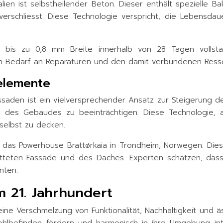
lien ist selbstheilender Beton. Dieser enthält spezielle B
verschliesst. Diese Technologie verspricht, die Lebensda
n bis zu 0,8 mm Breite innerhalb von 28 Tagen vollstän
n Bedarf an Reparaturen und den damit verbundenen Resso
nelemente
saden ist ein vielversprechender Ansatz zur Steigerung de
 des Gebäudes zu beeinträchtigen. Diese Technologie, au
selbst zu decken.
st das Powerhouse Brattørkaia in Trondheim, Norwegen. Die
tatteten Fassade und des Daches. Experten schätzen, das
nten.
m 21. Jahrhundert
 eine Verschmelzung von Funktionalität, Nachhaltigkeit un